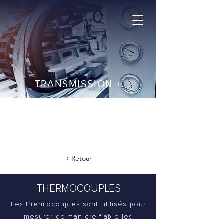
TRANSMISSION +
ENREGISTREMENT
+32 2 378 26 30
< Retour
THERMOCOUPLES
Les thermocouples sont utilisés pour
mesurer de manière fiable les