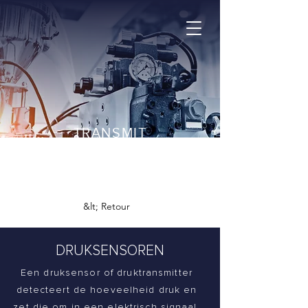
TRANSMIT
+32 2 378 26 30
&lt; Retour
DRUKSENSOREN
Een druksensor of druktransmitter
detecteert de hoeveelheid druk en
zet die om in een elektrisch signaal.