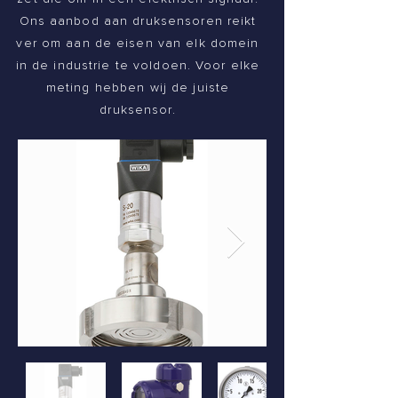
Ons aanbod aan druksensoren reikt
ver om aan de eisen van elk domein
in de industrie te voldoen. Voor elke
meting hebben wij de juiste
druksensor.