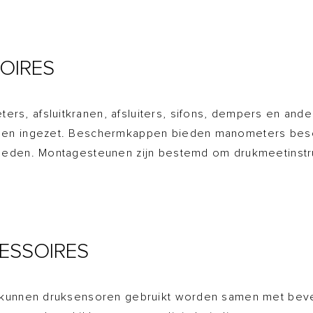
OIRES
rs, afsluitkranen, afsluiters, sifons, dempers en an
ngen ingezet. Beschermkappen bieden manometers bes
loeden. Montagesteunen zijn bestemd om drukmeetinst
ESSOIRES
e kunnen druksensoren gebruikt worden samen met beve