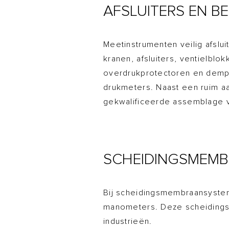
AFSLUITERS EN 
Meetinstrumenten veilig afslui
kranen, afsluiters, ventielbl
overdrukprotectoren en demp
drukmeters. Naast een ruim aa
gekwalificeerde assemblage v
SCHEIDINGSMEM
Bij scheidingsmembraansyste
manometers. Deze scheidings
industrieën.