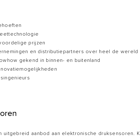
ehoeften
meettechnologie
voordelige prijzen
rnemingen en distributiepartners over heel de wereld
 knowhow gekend in binnen- en buitenland
innovatiemogelijkheden
singenieurs
soren
en uitgebreid aanbod aan elektronische druksensoren. K