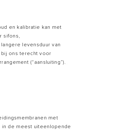
oud en kalibratie kan met
 sifons,
 langere levensduur van
bij ons terecht voor
angement (“aansluiting”).
cheidingsmembranen met
 in de meest uiteenlopende