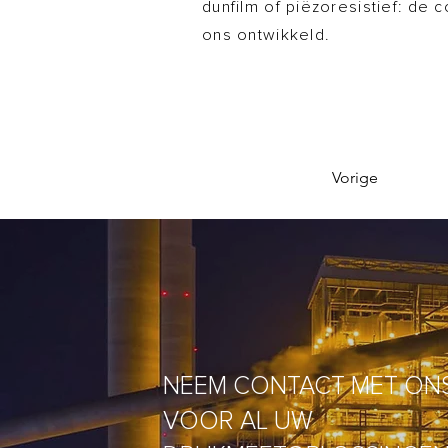
dunfilm of piëzoresistief: d
ons ontwikkeld.
Vorige
NEEM CONTACT MET ON
VOOR AL UW