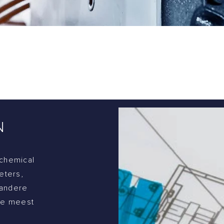
+32 2 378 26 30
N
chemical
eters,
 andere
 de meest