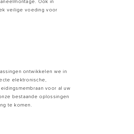
 paneelmontage. Ook in
ek veilige voeding voor
passingen ontwikkelen we in
cte elektronische,
cheidingsmembraan voor al uw
 onze bestaande oplossingen
ing te komen.