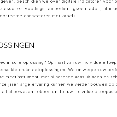
 geven, beschikken we over digitale indicatoren voor
ccessoires: voedings- en bedieningseenheden, intrinsi
emonteerde connectoren met kabels.
OSSINGEN
technische oplossing? Op maat van uw individuele toe
emaakte drukmeetoplossingen. We ontwerpen uw perfe
e meetinstrument, met bijhorende aansluitingen en s
onze jarenlange ervaring kunnen we verder bouwen op
teit al bewezen hebben om tot uw individuele toepass