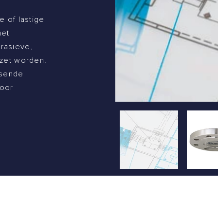
e of lastige
met
rasieve,
ezet worden.
ssende
voor